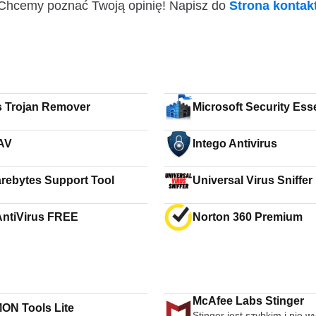
i! Chcemy poznać Twoją opinię! Napisz do
Strona konta
s Trojan Remover
Microsoft Security Ess
Vista 64-bit
AV
Intego Antivirus
rebytes Support Tool
Universal Virus Sniffer
ntiVirus FREE
Norton 360 Premium
McAfee Labs Stinger
N Tools Lite
Stinger jest szybkim i nie