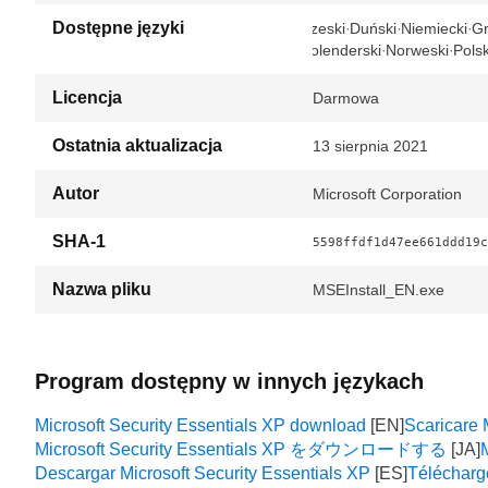
Dostępne języki
Czeski
Duński
Niemiecki
Gr
Holenderski
Norweski
Polsk
Licencja
Darmowa
Ostatnia aktualizacja
13 sierpnia 2021
Autor
Microsoft Corporation
SHA-1
5598ffdf1d47ee661ddd19c
Nazwa pliku
MSEInstall_EN.exe
Program dostępny w innych językach
Microsoft Security Essentials XP download
Scaricare 
Microsoft Security Essentials XP をダウンロードする
Descargar Microsoft Security Essentials XP
Télécharge