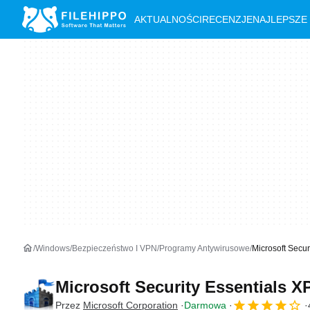
AKTUALNOŚCI
RECENZJE
NAJLEPSZE
Windows
Bezpieczeństwo I VPN
Programy Antywirusowe
Microsoft Secu
Microsoft Security Essentials 
Przez
Microsoft Corporation
Darmowa