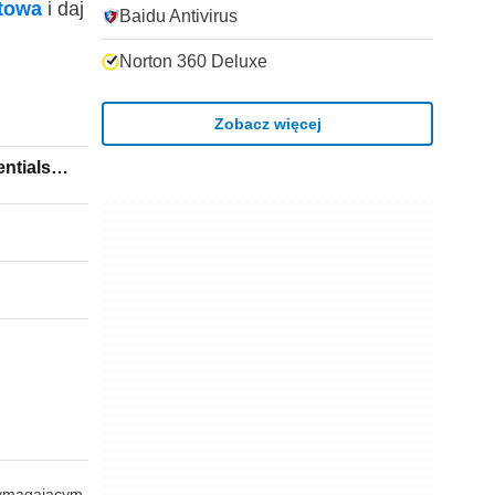
ktowa
i daj
Baidu Antivirus
Norton 360 Deluxe
Zobacz więcej
entials
 wymagającym