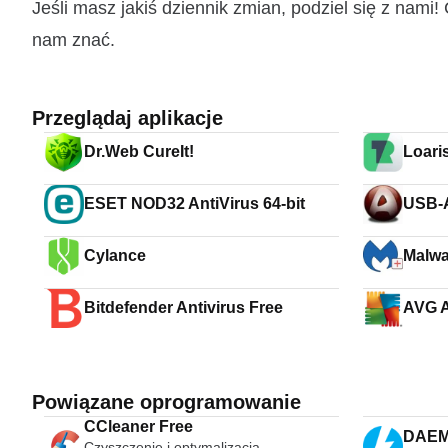
Jeśli masz jakiś dziennik zmian, podziel się z nam
nam znać.
Przeglądaj aplikacje
Dr.Web CureIt!
Loari
ESET NOD32 AntiVirus 64-bit
USB-
Cylance
Malwa
Bitdefender Antivirus Free
AVG A
Powiązane oprogramowanie
CCleaner Free
DAEMO
Czyszczenie i optymalizacja