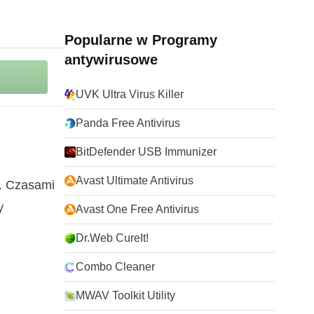
Popularne w Programy
antywirusowe
UVK Ultra Virus Killer
Panda Free Antivirus
BitDefender USB Immunizer
Avast Ultimate Antivirus
P. Czasami
y
Avast One Free Antivirus
Dr.Web CureIt!
Combo Cleaner
MWAV Toolkit Utility