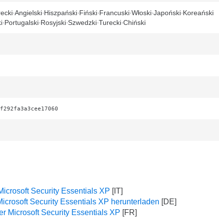
ecki
Angielski
Hiszpański
Fiński
Francuski
Włoski
Japoński
Koreański
i
Portugalski
Rosyjski
Szwedzki
Turecki
Chiński
f292fa3a3cee17060
Microsoft Security Essentials XP
Microsoft Security Essentials XP herunterladen
r Microsoft Security Essentials XP