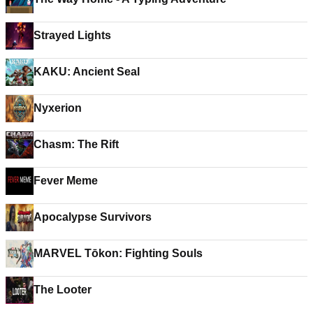
Strayed Lights
KAKU: Ancient Seal
Nyxerion
Chasm: The Rift
Fever Meme
Apocalypse Survivors
MARVEL Tōkon: Fighting Souls
The Looter