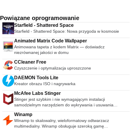
Powiązane oprogramowanie
Starfield - Shattered Space
Starfield - Shattered Space: Nowa przygoda w kosmosie
Animated Matrix Code Wallpaper
Animowana tapeta z kodem Matrix — doświadcz
niezrównanej jakości w domu
CCleaner Free
Czyszczenie i optymalizacja uproszczone
DAEMON Tools Lite
Kreator obrazu ISO i nagrywarka
McAfee Labs Stinger
Stinger jest szybkim i nie wymagającym instalacji
samodzielnym narzędziem do wykrywania i usuwania
powszechnego złośliwego oprogramowania i zagrożeń,
Winamp
idealne, jeśli komputer jest już zainfekowany. Chociaż Stinger
Winamp to skalowalny, wieloformatowy odtwarzacz
nie zastępuje pełnowartościowego oprogramowania
multimedialny. Winamp obsługuje szeroką gamę
antywirusowego, Stinger jest aktualizowany wiele razy w
współczesnych i specjalistycznych formatów plików