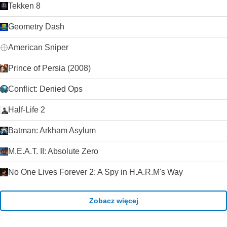
Tekken 8
Geometry Dash
American Sniper
Prince of Persia (2008)
Conflict: Denied Ops
Half-Life 2
Batman: Arkham Asylum
M.E.A.T. II: Absolute Zero
No One Lives Forever 2: A Spy in H.A.R.M's Way
Zobacz więcej