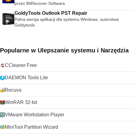
wideo. streszczenie VLC Media Player to po prostu
przez BitRecover Software.
najbardziej wszechstronny, stabilny i wysokiej jakości
GoldyTools Outlook PST Repair
darmowy odtwarzacz multimediów. Słusznie dominuje na
rynku bezpłatnych odtwarzaczy multimedialnych od ponad 10
Pełna wersja aplikacji dla systemu Windows, autorstwa
lat i wygląda na to, że może przez kolejne 10 lat dzięki
Goldytools.
ciągłemu rozwojowi i ulepszaniu przez VideoLAN Org.
Szukasz VLC Media Player w wersji dla komputerów Mac?
Pobierz tutaj
Popularne w Ulepszanie systemu i Narzędzia
CCleaner Free
DAEMON Tools Lite
Recuva
WinRAR 32-bit
VMware Workstation Player
MiniTool Partition Wizard