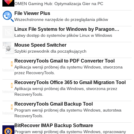
OMEN Gaming Hub: Optymalizacja Gier na PC
Polski, Português, Português do Brasil, Româna, Slovensky,
może także odtwarzać częściowe lub niekompletne pliki audio
Slovenšcina, Srpski, Suomi, Svenska i Türkçe.
i wideo, dzięki czemu możesz przejrzeć pobierane pliki przed
File Viewer Plus
ich zakończeniem. Łatwy w użyciu Interfejs użytkownika VLC
Wszechstronne narzędzie do przeglądania plików
Media Player jest zdecydowanie przypadkiem funkcji nad
pięknem. Podstawowy wygląd sprawia jednak, że odtwarzacz
Linux File Systems for Windows by Paragon
multimediów jest niezwykle łatwy w użyciu. Po prostu
Łatwy dostęp do systemów plików Linux w Windows
Software
przeciągnij i upuść pliki, aby je odtworzyć lub otworzyć za
pomocą plików i folderów, a następnie użyj klasycznych
Mouse Speed Switcher
przycisków nawigacji multimedialnej, aby odtwarzać,
Szybki przewodnik dla początkujących
wstrzymywać, zatrzymywać, pomijać, edytować prędkość
RecoveryTools Gmail to PDF Converter Tool
odtwarzania, zmieniać głośność, jasność itp. Ogromna
Aplikacja wersji próbnej dla systemu Windows, stworzona
różnorodność skórek i opcji dostosowywania oznacza, że
przez RecoveryTools.
standardowy wygląd nie powinien wystarczyć, aby
uniemożliwić wybranie VLC jako domyślnego odtwarzacza
RecoveryTools Office 365 to Gmail Migration Tool
multimediów. Zaawansowane opcje Nie pozwól, aby prosty
Aplikacja wersji próbnej dla Windows, stworzona przez
interfejs VLC Media Player Cię oszukał, w zakładkach
RecoveryTools.
odtwarzania, audio, wideo, narzędzi i widoków jest ogromna
różnorodność opcji odtwarzacza. Możesz grać z ustawieniami
RecoveryTools Gmail Backup Tool
synchronizacji, w tym korektorem graficznym z wieloma
Program wersji próbnej dla systemu Windows, autorstwa
ustawieniami wstępnymi, nakładkami, efektami specjalnymi,
RecoveryTools.
efektami wideo AtmoLight, przestrzennym układem audio i
dostosowywanymi ustawieniami kompresji zakresu. Możesz
BitRecover IMAP Backup Software
nawet dodawać napisy do filmów, dodając plik SRT do folderu
Program wersji próbnej dla systemu Windows, opracowany