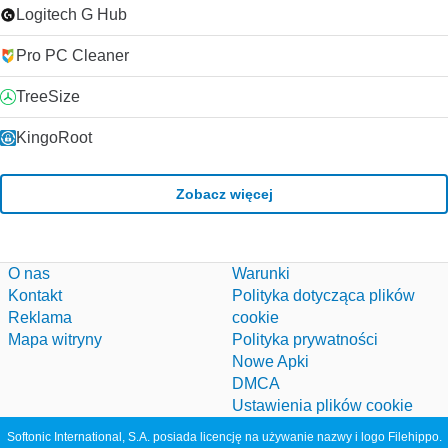
Logitech G Hub
Pro PC Cleaner
TreeSize
KingoRoot
Zobacz więcej
O nas
Warunki
Kontakt
Polityka dotycząca plików
Reklama
cookie
Mapa witryny
Polityka prywatności
Nowe Apki
DMCA
Ustawienia plików cookie
Softonic International, S.A. posiada licencję na używanie nazwy i logo Filehippo.