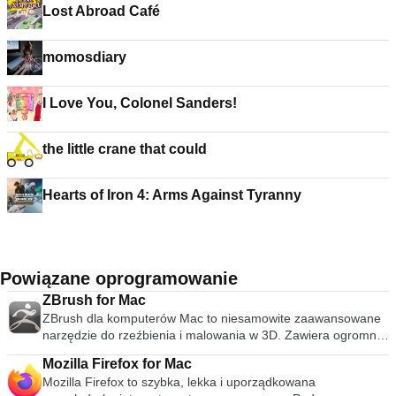
Lost Abroad Café
momosdiary
I Love You, Colonel Sanders!
the little crane that could
Hearts of Iron 4: Arms Against Tyranny
Powiązane oprogramowanie
ZBrush for Mac
ZBrush dla komputerów Mac to niesamowite zaawansowane
narzędzie do rzeźbienia i malowania w 3D. Zawiera ogromną
liczbę zaawansowanych narzędzi do tworzenia niesamowitej
Mozilla Firefox for Mac
sztuki cyfrowej zarówno w 2D, jak i 3D. ZBrush na Maca
Mozilla Firefox to szybka, lekka i uporządkowana
pozwala wyrazić swoją kreatywność w naturalny sposób,