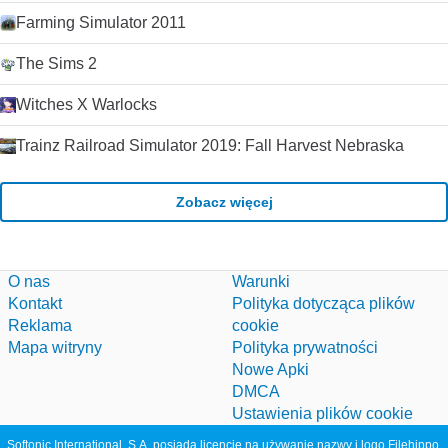
Farming Simulator 2011
The Sims 2
Witches X Warlocks
Trainz Railroad Simulator 2019: Fall Harvest Nebraska
Zobacz więcej
O nas
Warunki
Kontakt
Polityka dotycząca plików
Reklama
cookie
Mapa witryny
Polityka prywatności
Nowe Apki
DMCA
Ustawienia plików cookie
Softonic International, S.A. posiada licencję na używanie nazwy i logo Filehippo.