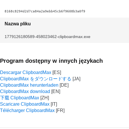
8168c8294d2d7ca84a2a9ebb45cb6f9608b3a0f9
Nazwa pliku
1779126180589-458023462-clipboardmax.exe
Program dostępny w innych językach
Descargar ClipboardMax
ClipboardMax をダウンロードする
ClipboardMax herunterladen
ClipboardMax download
下载 ClipboardMax
Scaricare ClipboardMax
Télécharger ClipboardMax