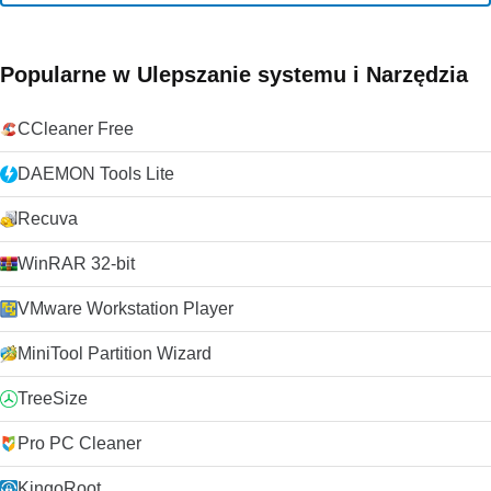
Popularne w Ulepszanie systemu i Narzędzia
CCleaner Free
DAEMON Tools Lite
Recuva
WinRAR 32-bit
VMware Workstation Player
MiniTool Partition Wizard
TreeSize
Pro PC Cleaner
KingoRoot