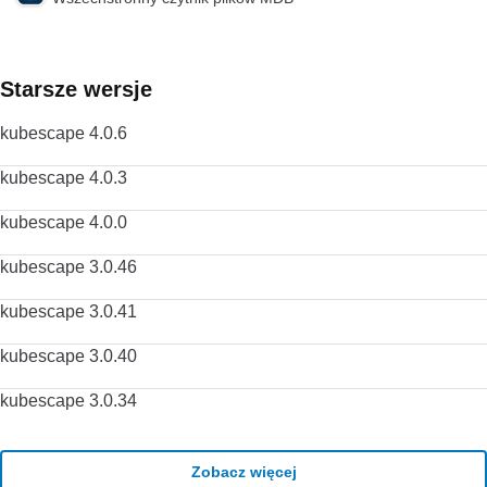
darmowy odtwarzacz multimediów. Słusznie dominuje na
rynku bezpłatnych odtwarzaczy multimedialnych od ponad 10
lat i wygląda na to, że może przez kolejne 10 lat dzięki
ciągłemu rozwojowi i ulepszaniu przez VideoLAN Org.
Starsze wersje
Szukasz VLC Media Player w wersji dla komputerów Mac?
Pobierz tutaj
kubescape 4.0.6
kubescape 4.0.3
kubescape 4.0.0
kubescape 3.0.46
kubescape 3.0.41
kubescape 3.0.40
kubescape 3.0.34
Zobacz więcej