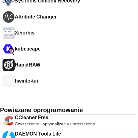
SysTools Outlook Recovery
Attribute Changer
Xinorbis
kubescape
RapidRAW
hwinfo-tui
Powiązane oprogramowanie
CCleaner Free
Czyszczenie i optymalizacja uproszczone
DAEMON Tools Lite