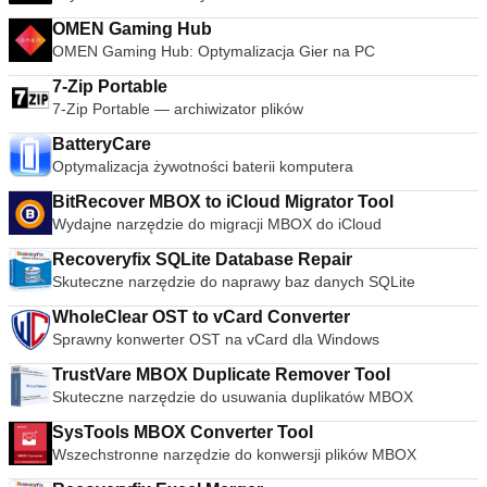
muzyką, filmami i zdjęciami bez względu na to, gdzie jesteś.
ich zakończeniem. Łatwy w użyciu Interfejs użytkownika VLC
OMEN Gaming Hub
Media Player jest zdecydowanie przypadkiem funkcji nad
OMEN Gaming Hub: Optymalizacja Gier na PC
pięknem. Podstawowy wygląd sprawia jednak, że odtwarzacz
multimediów jest niezwykle łatwy w użyciu. Po prostu
7-Zip Portable
przeciągnij i upuść pliki, aby je odtworzyć lub otworzyć za
7-Zip Portable — archiwizator plików
pomocą plików i folderów, a następnie użyj klasycznych
przycisków nawigacji multimedialnej, aby odtwarzać,
BatteryCare
wstrzymywać, zatrzymywać, pomijać, edytować prędkość
Optymalizacja żywotności baterii komputera
odtwarzania, zmieniać głośność, jasność itp. Ogromna
BitRecover MBOX to iCloud Migrator Tool
różnorodność skórek i opcji dostosowywania oznacza, że
Wydajne narzędzie do migracji MBOX do iCloud
standardowy wygląd nie powinien wystarczyć, aby
uniemożliwić wybranie VLC jako domyślnego odtwarzacza
Recoveryfix SQLite Database Repair
multimediów. Zaawansowane opcje Nie pozwól, aby prosty
Skuteczne narzędzie do naprawy baz danych SQLite
interfejs VLC Media Player Cię oszukał, w zakładkach
odtwarzania, audio, wideo, narzędzi i widoków jest ogromna
WholeClear OST to vCard Converter
różnorodność opcji odtwarzacza. Możesz grać z ustawieniami
Sprawny konwerter OST na vCard dla Windows
synchronizacji, w tym korektorem graficznym z wieloma
ustawieniami wstępnymi, nakładkami, efektami specjalnymi,
TrustVare MBOX Duplicate Remover Tool
efektami wideo AtmoLight, przestrzennym układem audio i
Skuteczne narzędzie do usuwania duplikatów MBOX
dostosowywanymi ustawieniami kompresji zakresu. Możesz
SysTools MBOX Converter Tool
nawet dodawać napisy do filmów, dodając plik SRT do folderu
wideo. streszczenie VLC Media Player to po prostu
Wszechstronne narzędzie do konwersji plików MBOX
najbardziej wszechstronny, stabilny i wysokiej jakości