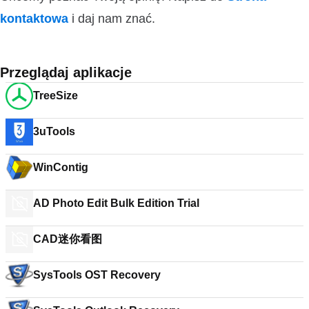
kontaktowa
i daj nam znać.
Przeglądaj aplikacje
TreeSize
3uTools
WinContig
AD Photo Edit Bulk Edition Trial
CAD迷你看图
SysTools OST Recovery