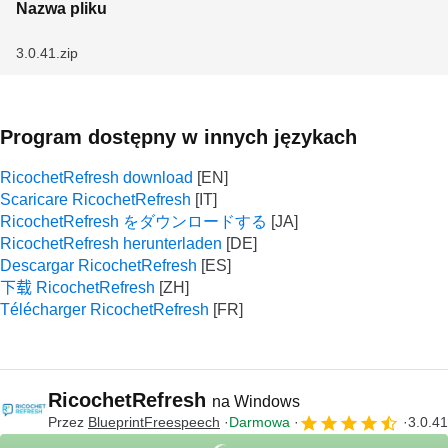
Nazwa pliku
3.0.41.zip
Program dostępny w innych językach
RicochetRefresh download
Scaricare RicochetRefresh
RicochetRefresh をダウンロードする
RicochetRefresh herunterladen
Descargar RicochetRefresh
下载 RicochetRefresh
Télécharger RicochetRefresh
RicochetRefresh
na Windows
Przez
BlueprintFreespeech
Darmowa
3.0.41