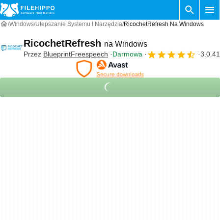
Windows
Ulepszanie Systemu I Narzędzia
RicochetRefresh Na Windows
RicochetRefresh
na Windows
Przez
BlueprintFreespeech
Darmowa
3.0.41