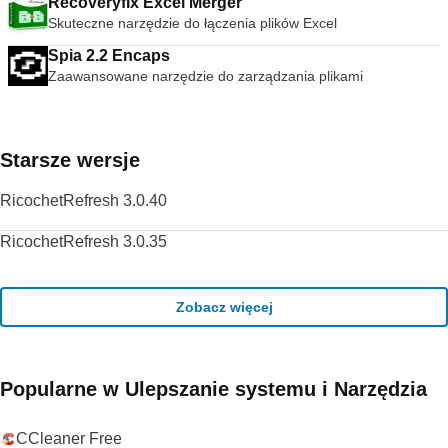
Recoveryfix Excel Merger
darmowy odtwarzacz multimediów. Słusznie dominuje na
Skuteczne narzędzie do łączenia plików Excel
rynku bezpłatnych odtwarzaczy multimedialnych od ponad 10
lat i wygląda na to, że może przez kolejne 10 lat dzięki
Spia 2.2 Encaps
ciągłemu rozwojowi i ulepszaniu przez VideoLAN Org.
Zaawansowane narzędzie do zarządzania plikami
Szukasz VLC Media Player w wersji dla komputerów Mac?
Pobierz tutaj
Starsze wersje
RicochetRefresh 3.0.40
RicochetRefresh 3.0.35
Zobacz więcej
Popularne w Ulepszanie systemu i Narzędzia
CCleaner Free