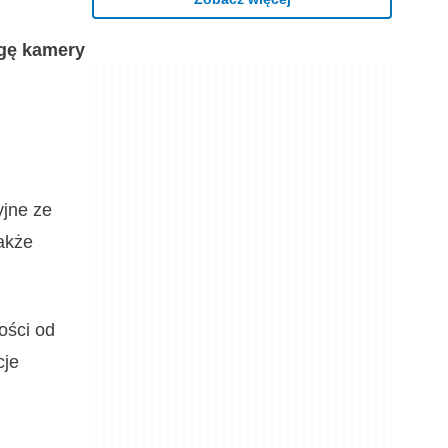
ugę kamery
yjne ze
także
ości od
cje