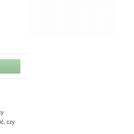
cy
ić, czy