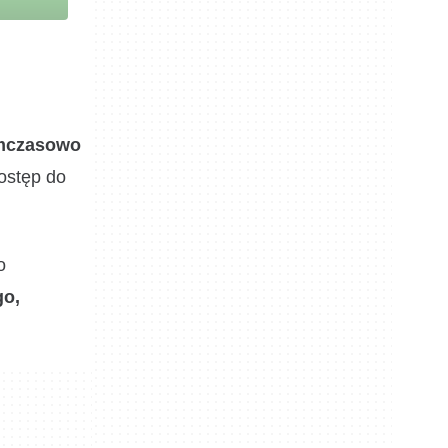
mczasowo
ostęp do
o
go,