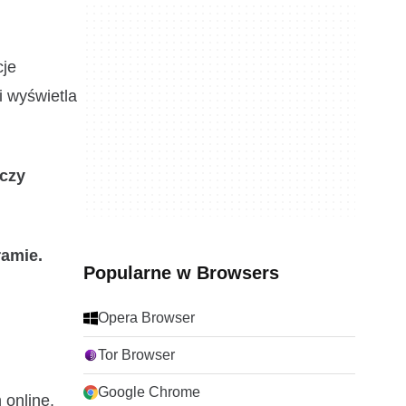
cje
i wyświetla
 czy
ramie.
Popularne w Browsers
Opera Browser
Tor Browser
Google Chrome
 online.