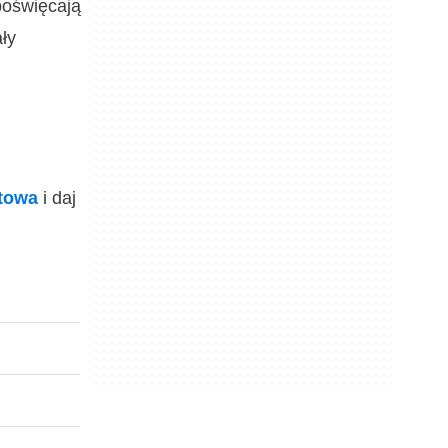
poświęcają
ły
ktowa
i daj