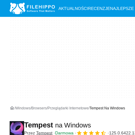
AKTUALNOŚCI
RECENZJE
NAJLEPSZE
Windows
Browsers
Przeglądarki Internetowe
Tempest Na Windows
Tempest
na Windows
Przez
Tempest
Darmowa
125.0.6422.1