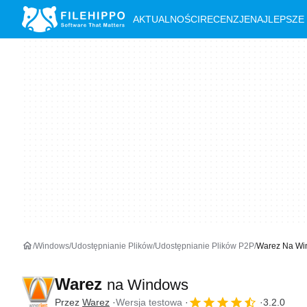
AKTUALNOŚCI
RECENZJE
NAJLEPSZE
Windows
Udostępnianie Plików
Udostępnianie Plików P2P
Warez Na Wi
Warez
na Windows
Przez
Warez
Wersja testowa
3.2.0