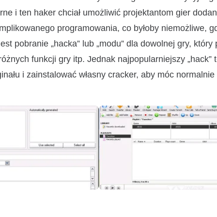
rne i ten haker chciał umożliwić projektantom gier dodan
komplikowanego programowania, co byłoby niemożliwe, g
est pobranie „hacka” lub „modu” dla dowolnej gry, który
ych funkcji gry itp. Jednak najpopularniejszy „hack” to
nału i zainstalować własny cracker, aby móc normalnie 