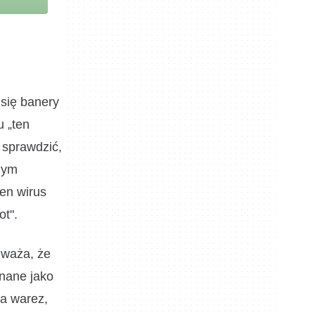
 się banery
u „ten
 sprawdzić,
nym
ten wirus
ot".
uważa, że
znane jako
ma warez,