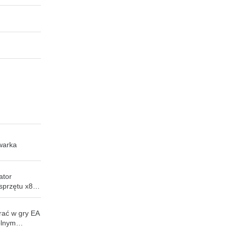
warka
ator
sprzętu x86.
e
 które jest
rać w gry EA
pu open
olnym
żytku na