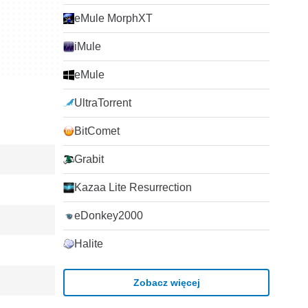
eMule MorphXT
iMule
eMule
UltraTorrent
BitComet
Grabit
Kazaa Lite Resurrection
eDonkey2000
Halite
Zobacz więcej