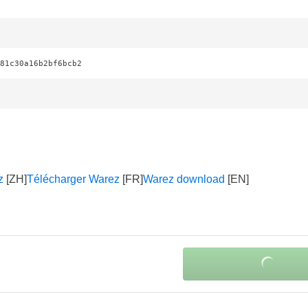
81c30a16b2bf6bcb2
z
Télécharger Warez
Warez download