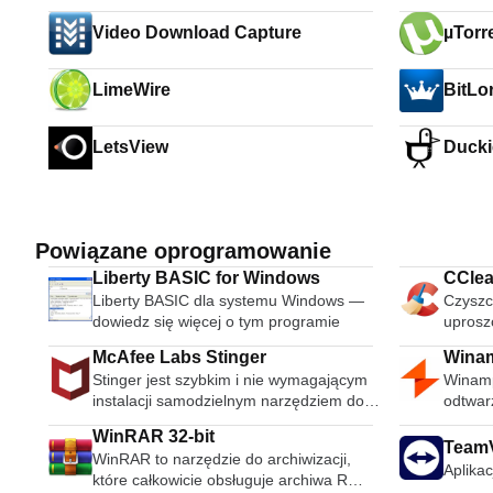
Video Download Capture
µTorr
LimeWire
BitLo
LetsView
Duck
Powiązane oprogramowanie
Liberty BASIC for Windows
CClea
Liberty BASIC dla systemu Windows —
Czyszc
dowiedz się więcej o tym programie
uprosz
McAfee Labs Stinger
Wina
Stinger jest szybkim i nie wymagającym
Winamp
instalacji samodzielnym narzędziem do
odtwarza
wykrywania i usuwania powszechnego
obsług
WinRAR 32-bit
złośliwego oprogramowania i zagrożeń,
i specj
Team
WinRAR to narzędzie do archiwizacji,
idealne, jeśli komputer jest już
muzycz
Aplikac
które całkowicie obsługuje archiwa RAR
zainfekowany. Chociaż Stinger nie
warstw