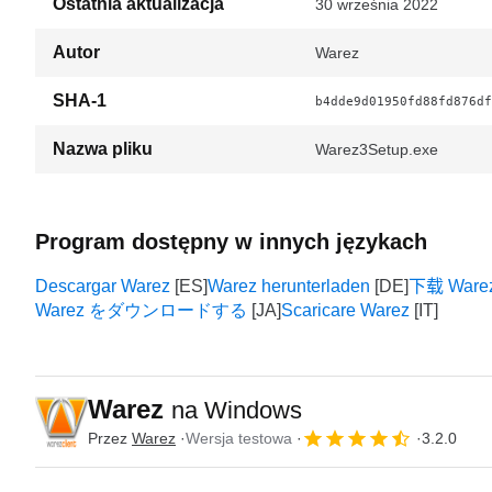
Ostatnia aktualizacja
30 września 2022
Autor
Warez
SHA-1
b4dde9d01950fd88fd876df
Nazwa pliku
Warez3Setup.exe
Program dostępny w innych językach
Descargar Warez
Warez herunterladen
下载 Ware
Warez をダウンロードする
Scaricare Warez
Warez
na Windows
Przez
Warez
Wersja testowa
3.2.0