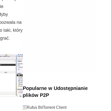
ie
dyby
 pozwala na
 taki, który
grać.
Popularne w Udostępnianie
plików P2P
Rufus BitTorrent Client