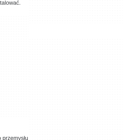
stalować.
o przemysłu