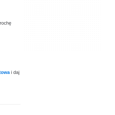
trochę
ktowa
i daj