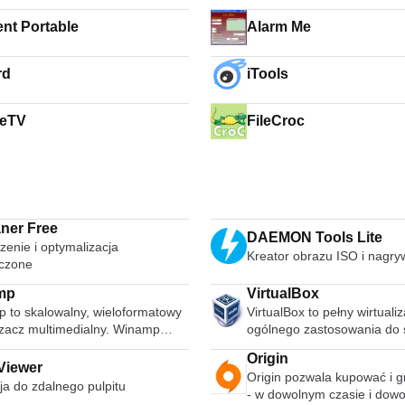
ent Portable
Alarm Me
rd
iTools
ieTV
FileCroc
ner Free
DAEMON Tools Lite
zenie i optymalizacja
Kreator obrazu ISO i nagry
czone
mp
VirtualBox
 to skalowalny, wieloformatowy
VirtualBox to pełny wirtualiz
cz multimedialny. Winamp
ogólnego zastosowania do 
uje szeroką gamę współczesnych
Jest to jedyne profesjonaln
Origin
alistycznych formatów plików
rozwiązanie do wirtualizacji,
Viewer
Origin pozwala kupować i g
nych, w tym MIDI, MOD,
także oprogramowaniem ty
ja do zdalnego pulpitu
- w dowolnym czasie i dow
y audio 1 i 2 MPEG-1, AAC,
source, przeznaczone do u