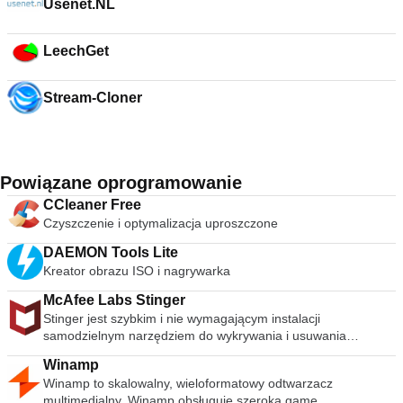
Usenet.NL
LeechGet
Stream-Cloner
Powiązane oprogramowanie
CCleaner Free
Czyszczenie i optymalizacja uproszczone
DAEMON Tools Lite
Kreator obrazu ISO i nagrywarka
McAfee Labs Stinger
Stinger jest szybkim i nie wymagającym instalacji
samodzielnym narzędziem do wykrywania i usuwania
powszechnego złośliwego oprogramowania i zagrożeń,
Winamp
idealne, jeśli komputer jest już zainfekowany. Chociaż Stinger
Winamp to skalowalny, wieloformatowy odtwarzacz
nie zastępuje pełnowartościowego oprogramowania
multimedialny. Winamp obsługuje szeroką gamę