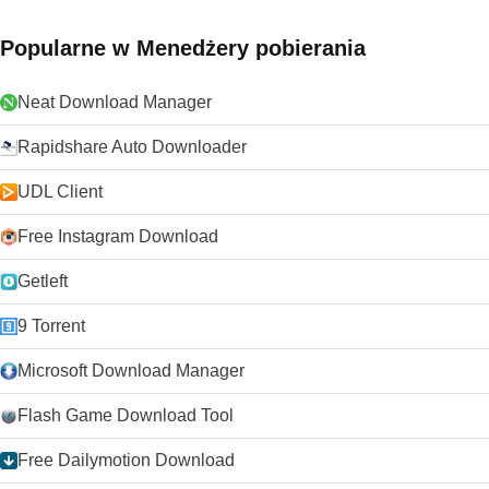
lat i wygląda na to, że może przez kolejne 10 lat dzięki
ciągłemu rozwojowi i ulepszaniu przez VideoLAN Org.
Popularne w Menedżery pobierania
Szukasz VLC Media Player w wersji dla komputerów Mac?
Pobierz tutaj
Neat Download Manager
Rapidshare Auto Downloader
UDL Client
Free Instagram Download
Getleft
9 Torrent
Microsoft Download Manager
Flash Game Download Tool
Free Dailymotion Download