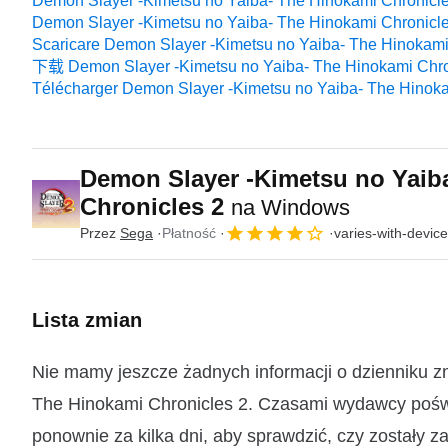
Demon Slayer -Kimetsu no Yaiba- The Hinokami Ch
Demon Slayer -Kimetsu no Yaiba- The Hinokami Chronicl
Scaricare Demon Slayer -Kimetsu no Yaiba- The Hinokami
下载 Demon Slayer -Kimetsu no Yaiba- The Hinokami Chro
Télécharger Demon Slayer -Kimetsu no Yaiba- The Hinoka
Demon Slayer -Kimetsu no Yaib
Chronicles 2
na Windows
Przez
Sega
Płatność
varies-with-devic
Lista zmian
Nie mamy jeszcze żadnych informacji o dzienniku z
The Hinokami Chronicles 2. Czasami wydawcy poświę
ponownie za kilka dni, aby sprawdzić, czy zostały z