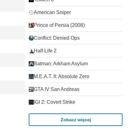
American Sniper
Prince of Persia (2008)
Conflict: Denied Ops
Half-Life 2
Batman: Arkham Asylum
M.E.A.T. II: Absolute Zero
GTA IV San Andreas
IGI 2: Covert Strike
Zobacz więcej