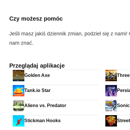
Czy możesz pomóc
Jeśli masz jakiś dziennik zmian, podziel się z nam
nam znać.
Przeglądaj aplikacje
Golden Axe
Thre
Tank.io Star
Persi
Veil
Aliens vs. Predator
Sonic
Stickman Hooks
Street