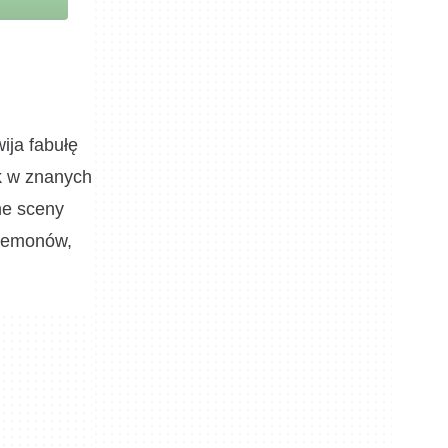
ija fabułę
k w znanych
ne sceny
 Demonów,
.