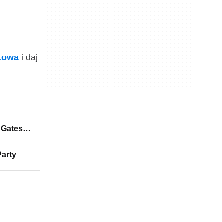
ktowa
i daj
 Gates
Party