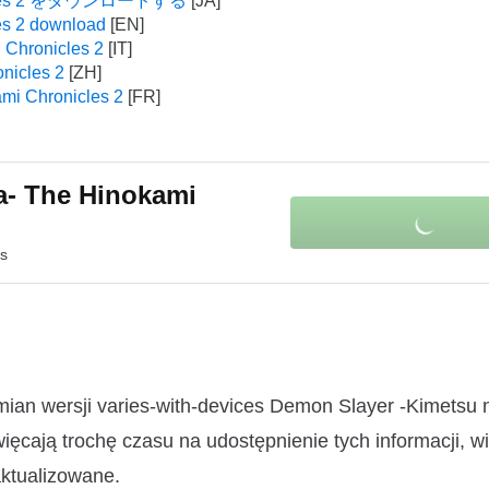
ronicles 2 をダウンロードする
es 2 download
 Chronicles 2
nicles 2
mi Chronicles 2
a- The Hinokami
es
mian wersji varies-with-devices Demon Slayer -Kimetsu 
cają trochę czasu na udostępnienie tych informacji, w
aktualizowane.