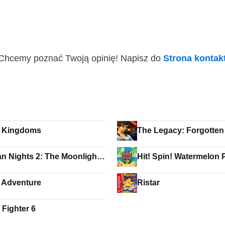
i! Chcemy poznać Twoją opinię! Napisz do
Strona konta
e Kingdoms
The Legacy: Forgotten
(free to play)
an Nights 2: The Moonlight
Hit! Spin! Watermelon 
 Adventure
Ristar
 Fighter 6