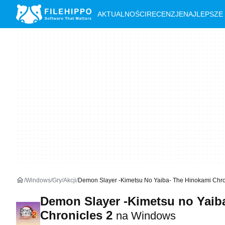
AKTUALNOŚCI
RECENZJE
NAJLEPSZE
Windows
Gry
Akcji
Demon Slayer -Kimetsu No Yaiba- The Hinokami Chr
Demon Slayer -Kimetsu no Yaib
Chronicles 2
na Windows