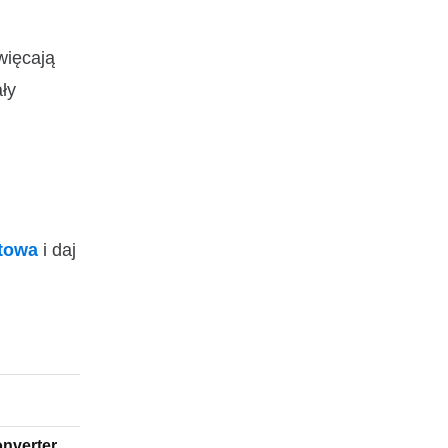
więcają
ły
ktowa
i daj
nverter