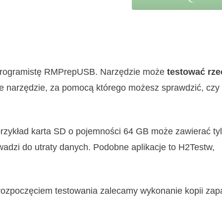
z programistę RMPrepUSB. Narzędzie może
testować rze
te narzędzie, za pomocą którego możesz sprawdzić, czy
przykład karta SD o pojemności 64 GB może zawierać ty
wadzi do utraty danych. Podobne aplikacje to H2Testw,
 rozpoczęciem testowania zalecamy wykonanie kopii za