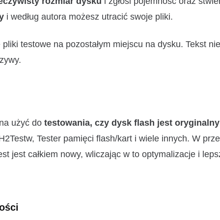
eczywisty rozmiar dysku
i zgłosi pojemność oraz stwier
y
i według autora możesz utracić swoje pliki.
 pliki testowe na pozostałym miejscu na dysku. Tekst nie
łszywy.
żna użyć do
testowania, czy dysk flash jest oryginalny
H2Testw, Tester pamięci flash/kart i wiele innych. W prz
st jest całkiem nowy, wliczając w to optymalizacje i lep
ności