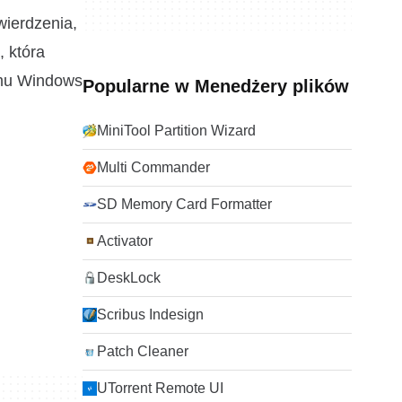
wierdzenia,
, która
emu Windows
Popularne w Menedżery plików
MiniTool Partition Wizard
Multi Commander
SD Memory Card Formatter
Activator
DeskLock
Scribus Indesign
Patch Cleaner
UTorrent Remote UI