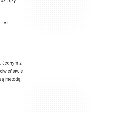
dzi, czy
 jest
. Jednym z
eciwieństwie
szą metodę,