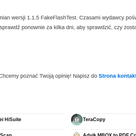
zmian wersji 1.1.5 FakeFlashTest. Czasami wydawcy poś
 sprawdź ponownie za kilka dni, aby sprawdzić, czy zosta
i! Chcemy poznać Twoją opinię! Napisz do
Strona konta
i HiSuite
TeraCopy
eScan
Advik MBOX to PDF Co