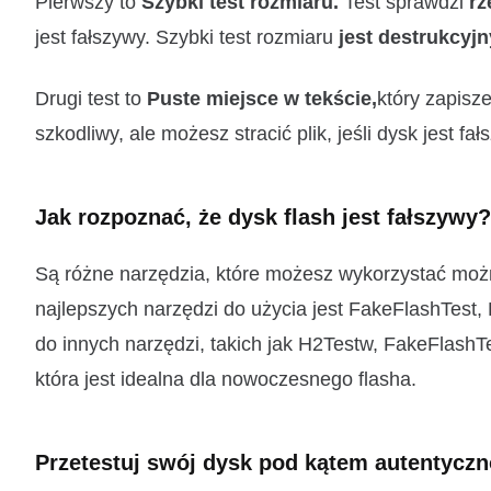
Pierwszy to
Szybki test rozmiaru.
Test sprawdzi
rz
jest fałszywy. Szybki test rozmiaru
jest destrukcyjn
Drugi test to
Puste miejsce w tekście,
który zapisze
szkodliwy, ale możesz stracić plik, jeśli dysk jest fa
Jak rozpoznać, że dysk flash jest fałszywy?
Są różne narzędzia, które możesz wykorzystać mo
najlepszych narzędzi do użycia jest FakeFlashTest, 
do innych narzędzi, takich jak H2Testw, FakeFlashTe
która jest idealna dla nowoczesnego flasha.
Przetestuj swój dysk pod kątem autentycz