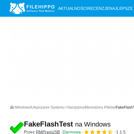
AKTUALNOŚCI
RECENZJE
NAJLEPSZE
Windows
Ulepszanie Systemu I Narzędzia
Menedżery Plików
FakeFlash
FakeFlashTest
na Windows
Przez
RMPrepUSB
Darmowa
1.1.5