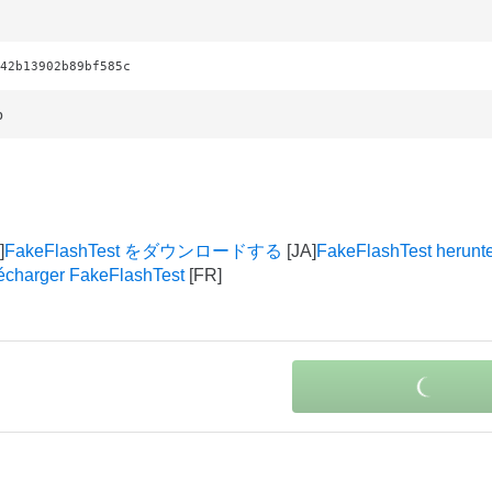
42b13902b89bf585c
p
FakeFlashTest をダウンロードする
FakeFlashTest herunt
écharger FakeFlashTest