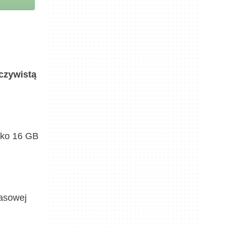
czywistą
lko 16 GB
pasowej