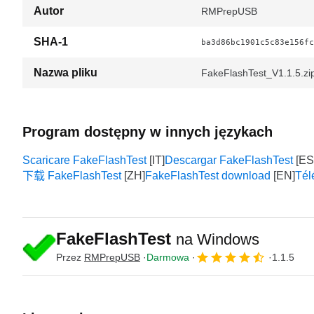
Autor
RMPrepUSB
SHA-1
ba3d86bc1901c5c83e156fc
Nazwa pliku
FakeFlashTest_V1.1.5.zi
Program dostępny w innych językach
Scaricare FakeFlashTest
Descargar FakeFlashTest
下载 FakeFlashTest
FakeFlashTest download
Tél
FakeFlashTest
na Windows
Przez
RMPrepUSB
Darmowa
1.1.5