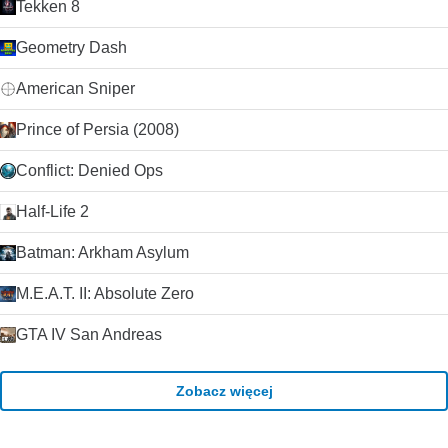
Tekken 8
Geometry Dash
American Sniper
Prince of Persia (2008)
Conflict: Denied Ops
Half-Life 2
Batman: Arkham Asylum
M.E.A.T. II: Absolute Zero
GTA IV San Andreas
Zobacz więcej