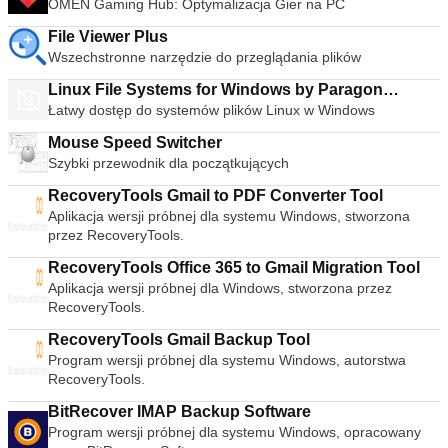
7, Windows 8. * Ta lista nie jest wyczerpująca. Obsługiwane
OMEN Gaming Hub: Optymalizacja Gier na PC
synchronizacji, w tym korektorem graficznym z wieloma
języki to: Bahasa Indonesia, Bahasa Malaysia, Ceština,
ustawieniami wstępnymi, nakładkami, efektami specjalnymi,
File Viewer Plus
Dansk, Deutsch, English, Español, Français, Hrvatski,
efektami wideo AtmoLight, przestrzennym układem audio i
Wszechstronne narzędzie do przeglądania plików
Italiano, Latviešu, Lietuviu, Magyar, Nederlands, Norsk,
dostosowywanymi ustawieniami kompresji zakresu. Możesz
Polski, Português, Português do Brasil, Româna, Slovensky,
nawet dodawać napisy do filmów, dodając plik SRT do folderu
Linux File Systems for Windows by Paragon
Slovenšcina, Srpski, Suomi, Svenska i Türkçe.
wideo. streszczenie VLC Media Player to po prostu
Łatwy dostęp do systemów plików Linux w Windows
Software
najbardziej wszechstronny, stabilny i wysokiej jakości
Mouse Speed Switcher
darmowy odtwarzacz multimediów. Słusznie dominuje na
rynku bezpłatnych odtwarzaczy multimedialnych od ponad 10
Szybki przewodnik dla początkujących
lat i wygląda na to, że może przez kolejne 10 lat dzięki
RecoveryTools Gmail to PDF Converter Tool
ciągłemu rozwojowi i ulepszaniu przez VideoLAN Org.
Aplikacja wersji próbnej dla systemu Windows, stworzona
Szukasz VLC Media Player w wersji dla komputerów Mac?
przez RecoveryTools.
Pobierz tutaj
RecoveryTools Office 365 to Gmail Migration Tool
Aplikacja wersji próbnej dla Windows, stworzona przez
RecoveryTools.
RecoveryTools Gmail Backup Tool
Program wersji próbnej dla systemu Windows, autorstwa
RecoveryTools.
BitRecover IMAP Backup Software
Program wersji próbnej dla systemu Windows, opracowany