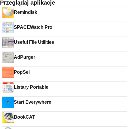
Przeglądaj aplikacje
Remindisk
SPACEWatch Pro
Useful File Utilities
AdPurger
PopSel
Listary Portable
Start Everywhere
BookCAT