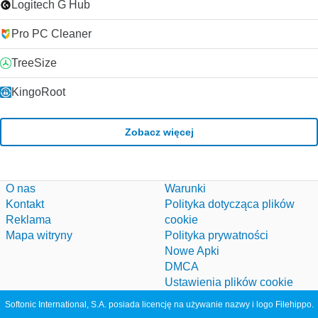
Logitech G Hub
Pro PC Cleaner
TreeSize
KingoRoot
Zobacz więcej
O nas
Warunki
Kontakt
Polityka dotycząca plików
Reklama
cookie
Mapa witryny
Polityka prywatności
Nowe Apki
DMCA
Ustawienia plików cookie
Softonic International, S.A. posiada licencję na używanie nazwy i logo Filehippo.