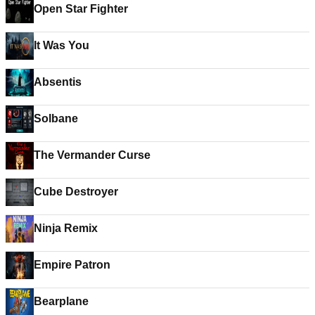
Open Star Fighter
It Was You
Absentis
Solbane
The Vermander Curse
Cube Destroyer
Ninja Remix
Empire Patron
Bearplane