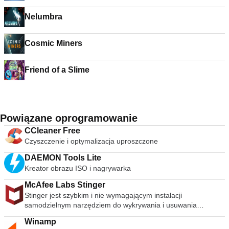
Nelumbra
Cosmic Miners
Friend of a Slime
Powiązane oprogramowanie
CCleaner Free
Czyszczenie i optymalizacja uproszczone
DAEMON Tools Lite
Kreator obrazu ISO i nagrywarka
McAfee Labs Stinger
Stinger jest szybkim i nie wymagającym instalacji
samodzielnym narzędziem do wykrywania i usuwania
powszechnego złośliwego oprogramowania i zagrożeń,
Winamp
idealne, jeśli komputer jest już zainfekowany. Chociaż Stinger