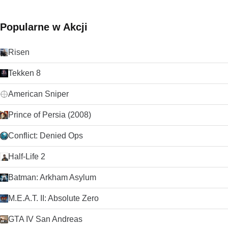
darmowy odtwarzacz multimediów. Słusznie dominuje na
rynku bezpłatnych odtwarzaczy multimedialnych od ponad 10
lat i wygląda na to, że może przez kolejne 10 lat dzięki
Popularne w Akcji
ciągłemu rozwojowi i ulepszaniu przez VideoLAN Org.
Szukasz VLC Media Player w wersji dla komputerów Mac?
Pobierz tutaj
Risen
Tekken 8
American Sniper
Prince of Persia (2008)
Conflict: Denied Ops
Half-Life 2
Batman: Arkham Asylum
M.E.A.T. II: Absolute Zero
GTA IV San Andreas