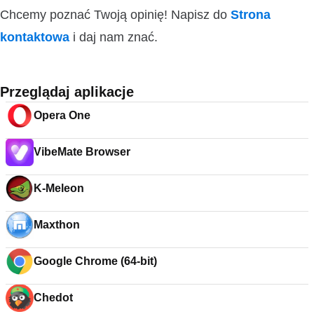
Chcemy poznać Twoją opinię! Napisz do
Strona
kontaktowa
i daj nam znać.
Przeglądaj aplikacje
Opera One
VibeMate Browser
K-Meleon
Maxthon
Google Chrome (64-bit)
Chedot