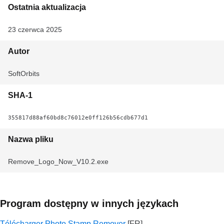
Ostatnia aktualizacja
23 czerwca 2025
Autor
SoftOrbits
SHA-1
355817d88af60bd8c76012e0ff126b56cdb677d1
Nazwa pliku
Remove_Logo_Now_V10.2.exe
Program dostępny w innych językach
Télécharger Photo Stamp Remover