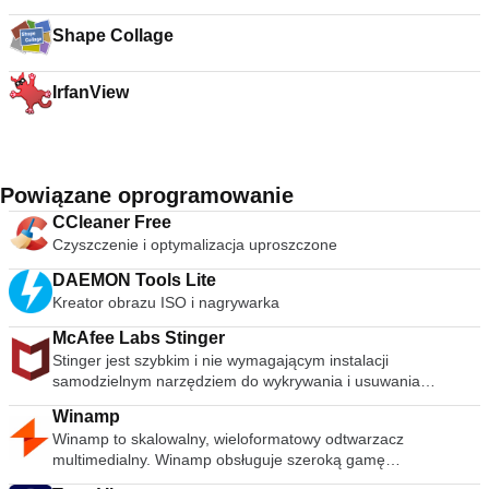
Shape Collage
IrfanView
Powiązane oprogramowanie
CCleaner Free
Czyszczenie i optymalizacja uproszczone
DAEMON Tools Lite
Kreator obrazu ISO i nagrywarka
McAfee Labs Stinger
Stinger jest szybkim i nie wymagającym instalacji
samodzielnym narzędziem do wykrywania i usuwania
powszechnego złośliwego oprogramowania i zagrożeń,
Winamp
idealne, jeśli komputer jest już zainfekowany. Chociaż Stinger
Winamp to skalowalny, wieloformatowy odtwarzacz
nie zastępuje pełnowartościowego oprogramowania
multimedialny. Winamp obsługuje szeroką gamę
antywirusowego, Stinger jest aktualizowany wiele razy w
współczesnych i specjalistycznych formatów plików
tygodniu, aby obejmował wykrywanie nowszych wariantów