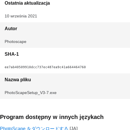
Ostatnia aktualizacja
10 września 2021
Autor
Photoscape
SHA-1
ee7ab40509910dcc737ec487ea9c41a664464760
Nazwa pliku
PhotoScapeSetup_V3-7.exe
Program dostępny w innych językach
PhotoScape をダウンロードする