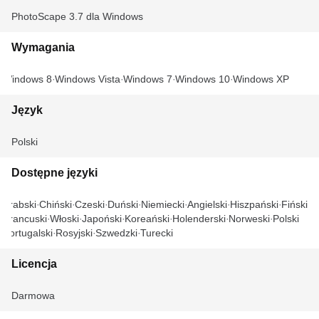
PhotoScape 3.7 dla Windows
Wymagania
Windows 8
Windows Vista
Windows 7
Windows 10
Windows XP
Język
Polski
Dostępne języki
Arabski
Chiński
Czeski
Duński
Niemiecki
Angielski
Hiszpański
Fiński
Francuski
Włoski
Japoński
Koreański
Holenderski
Norweski
Polski
Portugalski
Rosyjski
Szwedzki
Turecki
Licencja
Darmowa