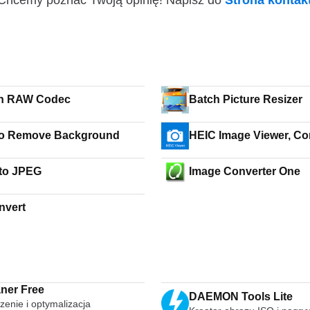
i! Chcemy poznać Twoją opinię! Napisz do
Strona konta
n RAW Codec
Batch Picture Resizer
io Remove Background
HEIC Image Viewer, Co
to JPEG
Image Converter One
nvert
ner Free
DAEMON Tools Lite
zenie i optymalizacja