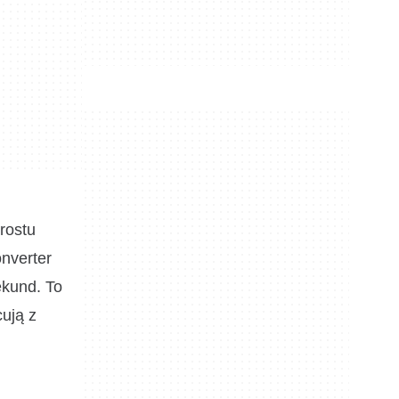
rostu
nverter
ekund. To
ują z