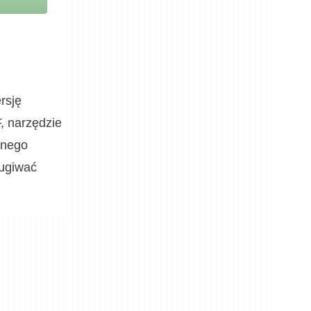
rsję
, narzędzie
lnego
ługiwać