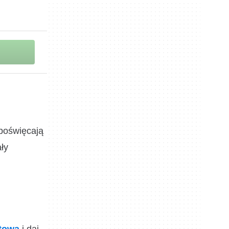
poświęcają
ły