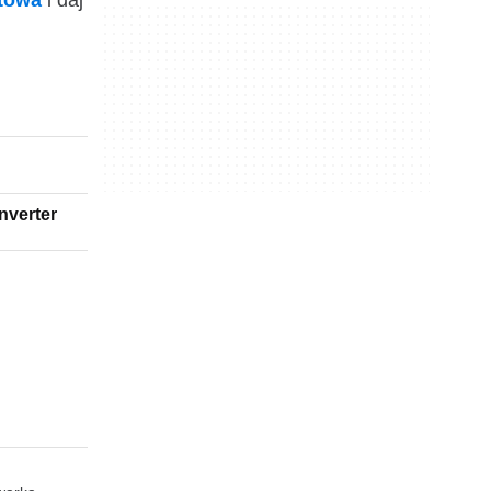
ktowa
i daj
nverter