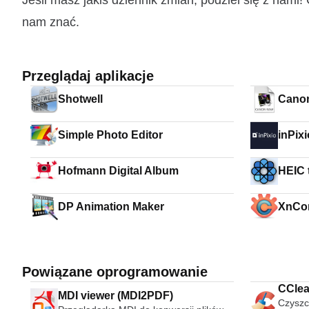
Jeśli masz jakiś dziennik zmian, podziel się z nam
nam znać.
Przeglądaj aplikacje
Shotwell
Cano
Simple Photo Editor
inPix
Hofmann Digital Album
HEIC 
DP Animation Maker
XnCo
Powiązane oprogramowanie
CClea
MDI viewer (MDI2PDF)
Czyszc