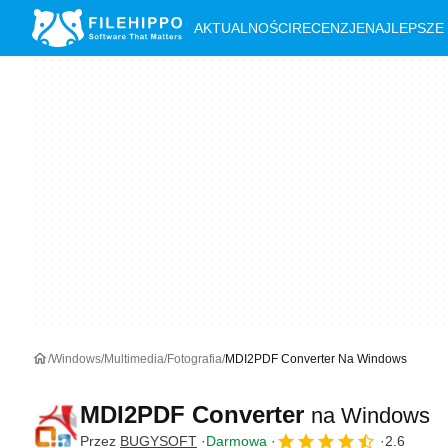
AKTUALNOŚCI
RECENZJE
NAJLEPSZE
Windows
Multimedia
Fotografia
MDI2PDF Converter Na Windows
MDI2PDF Converter
na Windows
Przez
BUGYSOFT
Darmowa
2.6