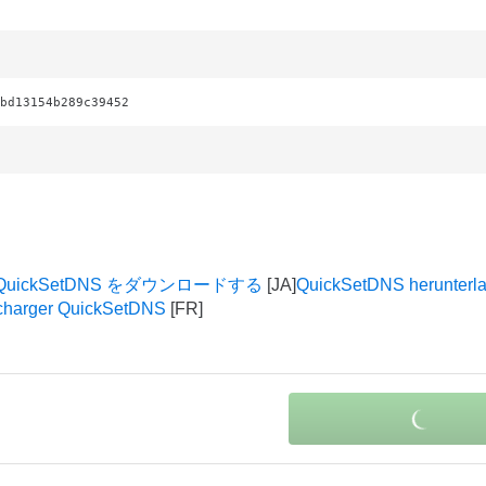
bd13154b289c39452
QuickSetDNS をダウンロードする
QuickSetDNS herunterl
charger QuickSetDNS