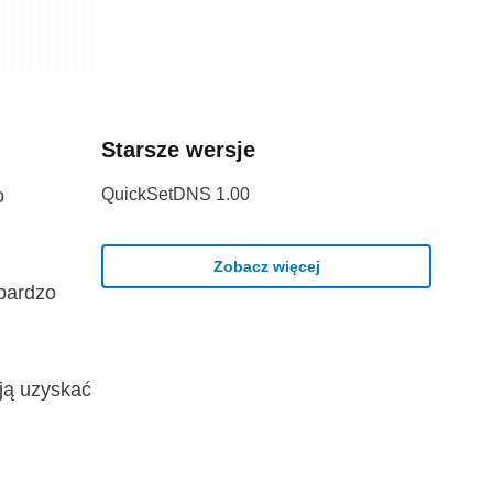
Starsze wersje
o
QuickSetDNS 1.00
Zobacz więcej
 bardzo
ją uzyskać