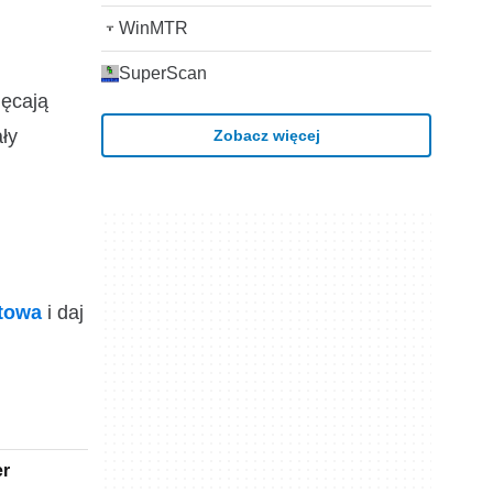
WinMTR
SuperScan
ięcają
ły
Zobacz więcej
ktowa
i daj
er