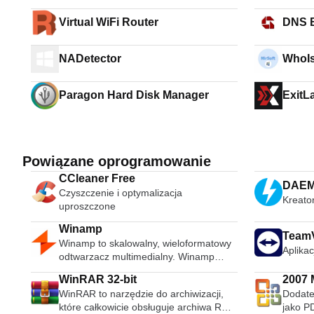
Virtual WiFi Router
DNS 
NADetector
WhoIs
Paragon Hard Disk Manager
ExitL
Powiązane oprogramowanie
CCleaner Free
DAEMO
Czyszczenie i optymalizacja
Kreato
uproszczone
Winamp
Team
Winamp to skalowalny, wieloformatowy
Aplikac
odtwarzacz multimedialny. Winamp
obsługuje szeroką gamę współczesnych
WinRAR 32-bit
2007 M
i specjalistycznych formatów plików
WinRAR to narzędzie do archiwizacji,
Dodate
Micro
muzycznych, w tym MIDI, MOD,
które całkowicie obsługuje archiwa RAR
jako P
warstwy audio 1 i 2 MPEG-1, AAC,