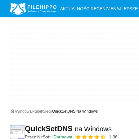
AKTUALNOŚCI
RECENZJE
NAJLEPSZE
Windows
Pulpit
Sieci
QuickSetDNS Na Windows
QuickSetDNS
na Windows
Przez
NirSoft
Darmowa
1.36