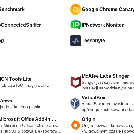
Benchmark
Google Chrome Canar
ConnectedSniffer
IPNetwork Monitor
ag
Tessabyte
McAfee Labs Stinger
N Tools Lite
Stinger jest szybkim i nie
r obrazu ISO i nagrywarka
instalacji samodzielnym na
wykrywania i usuwania po
VirtualBox
złośliwego oprogramowania
Viewer
VirtualBox to pełny wirtualiz
idealne, jeśli komputer jest 
ja do zdalnego pulpitu
ogólnego zastosowania do 
zainfekowany. Chociaż Stin
Jest to jedyne profesjonaln
zastępuje pełnowartościow
icrosoft Office Add-in:
Origin
rozwiązanie do wirtualizacji,
oprogramowania antywirus
k Microsoft Office 2007: Zapisz
Origin pozwala kupować i g
soft Save as PDF or XPS
także oprogramowaniem ty
jest aktualizowany wiele ra
DF lub XPS pozwala eksportować
- w dowolnym czasie i dow
source, przeznaczone do u
aby obejmował wykrywanie