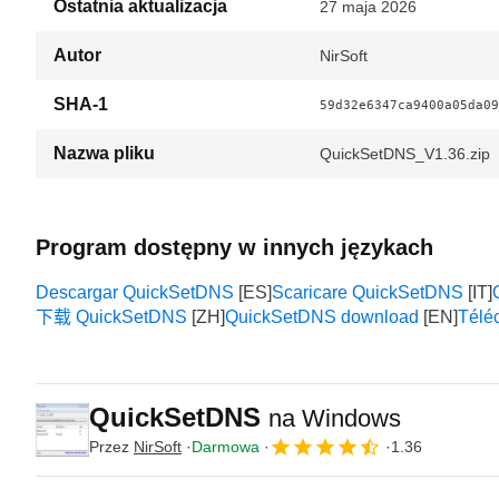
Ostatnia aktualizacja
27 maja 2026
Autor
NirSoft
SHA-1
59d32e6347ca9400a05da09
Nazwa pliku
QuickSetDNS_V1.36.zip
Program dostępny w innych językach
Descargar QuickSetDNS
Scaricare QuickSetDNS
下载 QuickSetDNS
QuickSetDNS download
Télé
QuickSetDNS
na Windows
Przez
NirSoft
Darmowa
1.36