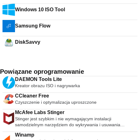
Windows 10 ISO Tool
Samsung Flow
DiskSavvy
Powiązane oprogramowanie
DAEMON Tools Lite
Kreator obrazu ISO i nagrywarka
CCleaner Free
Czyszczenie i optymalizacja uproszczone
McAfee Labs Stinger
Stinger jest szybkim i nie wymagającym instalacji
samodzielnym narzędziem do wykrywania i usuwania
powszechnego złośliwego oprogramowania i zagrożeń,
Winamp
idealne, jeśli komputer jest już zainfekowany. Chociaż Stinger