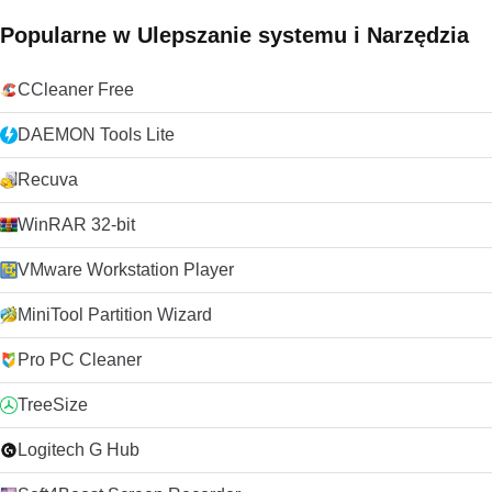
Szukasz VLC Media Player w wersji dla komputerów Mac?
Pobierz tutaj
Popularne w Ulepszanie systemu i Narzędzia
CCleaner Free
DAEMON Tools Lite
Recuva
WinRAR 32-bit
VMware Workstation Player
MiniTool Partition Wizard
Pro PC Cleaner
TreeSize
Logitech G Hub