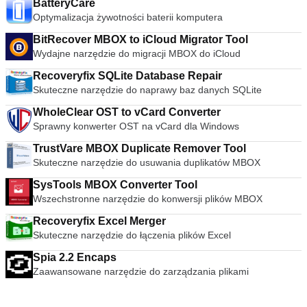
multimediów jest niezwykle łatwy w użyciu. Po prostu
BatteryCare
przeciągnij i upuść pliki, aby je odtworzyć lub otworzyć za
Optymalizacja żywotności baterii komputera
pomocą plików i folderów, a następnie użyj klasycznych
przycisków nawigacji multimedialnej, aby odtwarzać,
BitRecover MBOX to iCloud Migrator Tool
wstrzymywać, zatrzymywać, pomijać, edytować prędkość
Wydajne narzędzie do migracji MBOX do iCloud
odtwarzania, zmieniać głośność, jasność itp. Ogromna
Recoveryfix SQLite Database Repair
różnorodność skórek i opcji dostosowywania oznacza, że
Skuteczne narzędzie do naprawy baz danych SQLite
standardowy wygląd nie powinien wystarczyć, aby
uniemożliwić wybranie VLC jako domyślnego odtwarzacza
WholeClear OST to vCard Converter
multimediów. Zaawansowane opcje Nie pozwól, aby prosty
Sprawny konwerter OST na vCard dla Windows
interfejs VLC Media Player Cię oszukał, w zakładkach
odtwarzania, audio, wideo, narzędzi i widoków jest ogromna
TrustVare MBOX Duplicate Remover Tool
różnorodność opcji odtwarzacza. Możesz grać z ustawieniami
Skuteczne narzędzie do usuwania duplikatów MBOX
synchronizacji, w tym korektorem graficznym z wieloma
ustawieniami wstępnymi, nakładkami, efektami specjalnymi,
SysTools MBOX Converter Tool
efektami wideo AtmoLight, przestrzennym układem audio i
Wszechstronne narzędzie do konwersji plików MBOX
dostosowywanymi ustawieniami kompresji zakresu. Możesz
Recoveryfix Excel Merger
nawet dodawać napisy do filmów, dodając plik SRT do folderu
wideo. streszczenie VLC Media Player to po prostu
Skuteczne narzędzie do łączenia plików Excel
najbardziej wszechstronny, stabilny i wysokiej jakości
Spia 2.2 Encaps
darmowy odtwarzacz multimediów. Słusznie dominuje na
Zaawansowane narzędzie do zarządzania plikami
rynku bezpłatnych odtwarzaczy multimedialnych od ponad 10
lat i wygląda na to, że może przez kolejne 10 lat dzięki
ciągłemu rozwojowi i ulepszaniu przez VideoLAN Org.