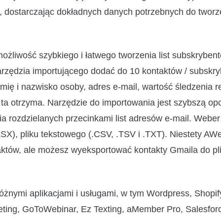
 dostarczając dokładnych danych potrzebnych do tworz
żliwość szybkiego i łatwego tworzenia list subskryben
zędzia importującego dodać do 10 kontaktów / subskr
ię i nazwisko osoby, adres e-mail, wartość śledzenia r
ta otrzyma. Narzędzie do importowania jest szybszą opc
a rozdzielanych przecinkami list adresów e-mail. Weber
LSX), pliku tekstowego (.CSV, .TSV i .TXT). Niestety AW
ntaktów, ale możesz wyeksportować kontakty Gmaila do pl
óżnymi aplikacjami i usługami, w tym Wordpress, Shopif
ting, GoToWebinar, Ez Texting, aMember Pro, Salesfor