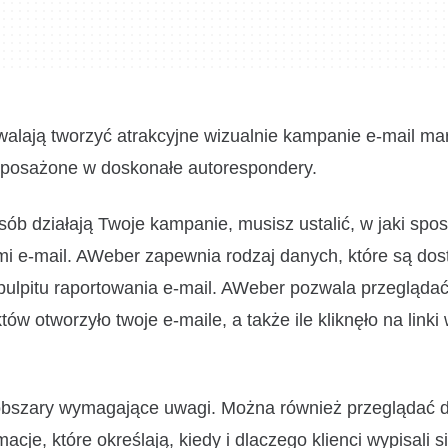
alają tworzyć atrakcyjne wizualnie kampanie e-mail ma
wyposażone w doskonałe autorespondery.
ób działają Twoje kampanie, musisz ustalić, w jaki spo
mi e-mail. AWeber zapewnia rodzaj danych, które są do
lpitu raportowania e-mail. AWeber pozwala przeglądać
ów otworzyło twoje e-maile, a także ile kliknęło na linki 
obszary wymagające uwagi. Można również przeglądać 
cje, które określają, kiedy i dlaczego klienci wypisali się