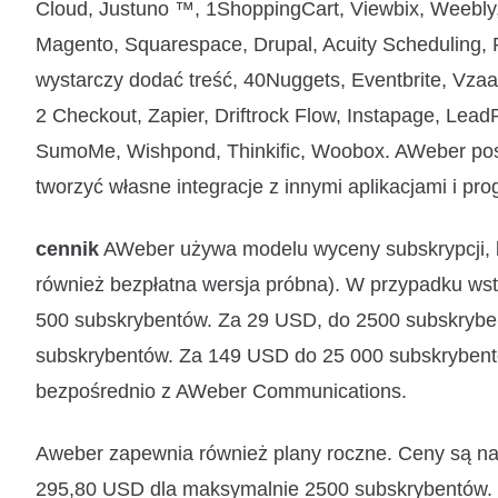
Cloud, Justuno ™, 1ShoppingCart, Viewbix, Weebly
Magento, Squarespace, Drupal, Acuity Scheduling, 
wystarczy dodać treść, 40Nuggets, Eventbrite, Vzaar
2 Checkout, Zapier, Driftrock Flow, Instapage, L
SumoMe, Wishpond, Thinkific, Woobox. AWeber posi
tworzyć własne integracje z innymi aplikacjami i pr
cennik
AWeber używa modelu wyceny subskrypcji, kt
również bezpłatna wersja próbna). W przypadku ws
500 subskrybentów. Za 29 USD, do 2500 subskrybe
subskrybentów. Za 149 USD do 25 000 subskrybent
bezpośrednio z AWeber Communications.
Aweber zapewnia również plany roczne. Ceny są n
295,80 USD dla maksymalnie 2500 subskrybentów.