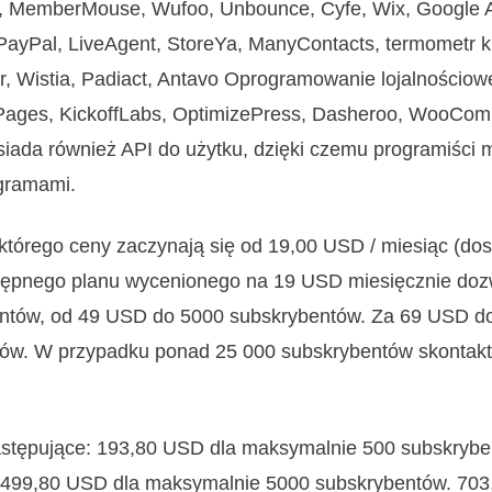
, MemberMouse, Wufoo, Unbounce, Cyfe, Wix, Google A
PayPal, LiveAgent, StoreYa, ManyContacts, termometr kl
, Wistia, Padiact, Antavo Oprogramowanie lojalnościowe 
eadPages, KickoffLabs, OptimizePress, Dasheroo, WooCo
ada również API do użytku, dzięki czemu programiści
ogramami.
órego ceny zaczynają się od 19,00 USD / miesiąc (dos
tępnego planu wycenionego na 19 USD miesięcznie doz
ntów, od 49 USD do 5000 subskrybentów. Za 69 USD d
ów. W przypadku ponad 25 000 subskrybentów skontaktu
astępujące: 193,80 USD dla maksymalnie 500 subskrybe
 499,80 USD dla maksymalnie 5000 subskrybentów. 70