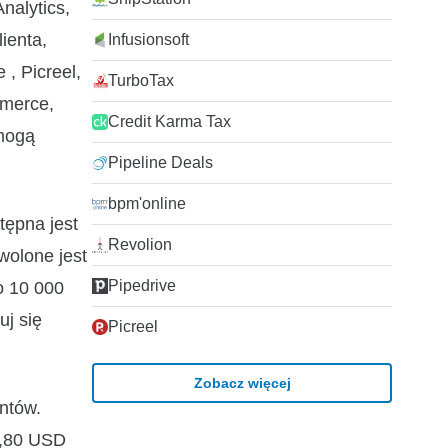
nalytics,
ienta,
Infusionsoft
, Picreel,
TurboTax
mmerce,
Credit Karma Tax
 mogą
Pipeline Deals
bpm'online
tępna jest
Revolion
wolone jest
Pipedrive
o 10 000
j się
Picreel
Zobacz więcej
ntów.
3,80 USD