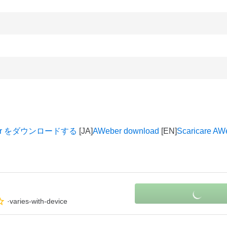
er をダウンロードする
AWeber download
Scaricare AW
varies-with-device