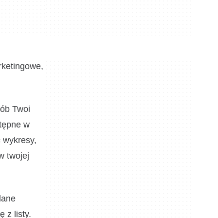
rketingowe,
sób Twoi
stępne w
 wykresy,
w twojej
dane
 z listy.