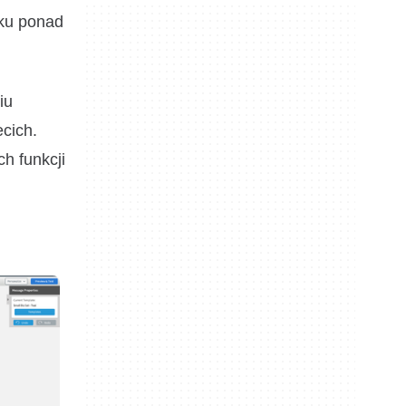
ku ponad
iu
ecich.
h funkcji