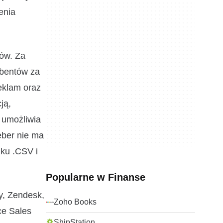
enia
tów. Za
ybentów za
eklam oraz
ją,
 umożliwia
eber nie ma
iku .CSV i
Popularne w Finanse
y, Zendesk,
Zoho Books
ce Sales
ShipStation