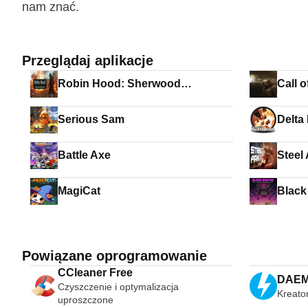
nam znać.
Przeglądaj aplikacje
Robin Hood: Sherwood
Call 
Defenders
the E
Serious Sam
Delta
Offici
Battle Axe
Steel
MagiCat
Black
Powiązane oprogramowanie
CCleaner Free
DAEMO
Czyszczenie i optymalizacja
Kreato
uproszczone