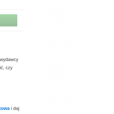
i wydawcy
ić, czy
ktowa
i daj