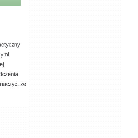
netyczny
nymi
ej
adczenia
znaczyć, że