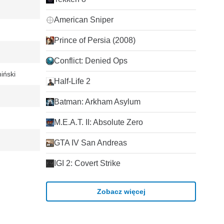
American Sniper
Prince of Persia (2008)
Conflict: Denied Ops
iński
Half-Life 2
Batman: Arkham Asylum
M.E.A.T. II: Absolute Zero
GTA IV San Andreas
IGI 2: Covert Strike
Zobacz więcej