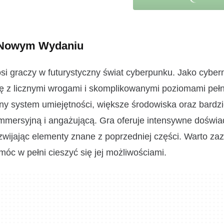
w Nowym Wydaniu
osi graczy w futurystyczny świat cyberpunku. Jako cyber
ię z licznymi wrogami i skomplikowanymi poziomami peł
ny system umiejętności, większe środowiska oraz bardzi
j immersyjną i angażującą. Gra oferuje intensywne doświ
zwijając elementy znane z poprzedniej części. Warto za
c w pełni cieszyć się jej możliwościami.