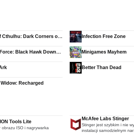
of Cthulhu: Dark Corners of
Infection Free Zone
arth
 Force: Black Hawk Down
Minigames Mayhem
al
 Ark
Better Than Dead
 Widow: Recharged
McAfee Labs Stinger
N Tools Lite
Stinger jest szybkim i nie
r obrazu ISO i nagrywarka
instalacji samodzielnym na