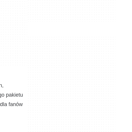
h,
go pakietu
 dla fanów