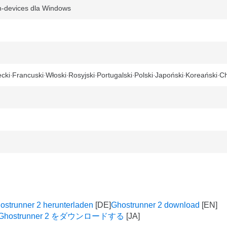
h-devices dla Windows
cki
Francuski
Włoski
Rosyjski
Portugalski
Polski
Japoński
Koreański
Ch
ostrunner 2 herunterladen
Ghostrunner 2 download
Ghostrunner 2 をダウンロードする