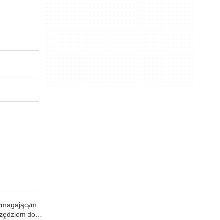
 wymagającym
rzędziem do