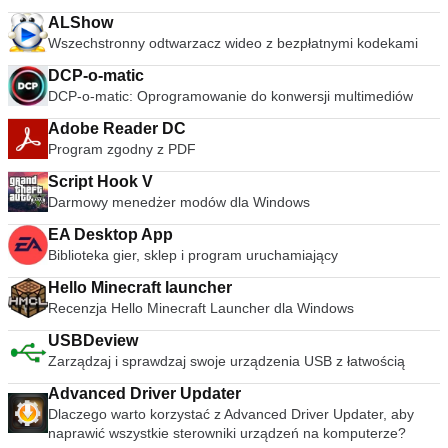
Obsługiwane systemy operacyjne; Windows Server 2003,
Windows Vista, Windows XP z dodatkiem Service Pack 2.
ALShow
Wszechstronny odtwarzacz wideo z bezpłatnymi kodekami
DCP-o-matic
DCP-o-matic: Oprogramowanie do konwersji multimediów
Adobe Reader DC
Program zgodny z PDF
Script Hook V
Darmowy menedżer modów dla Windows
EA Desktop App
Biblioteka gier, sklep i program uruchamiający
Hello Minecraft launcher
Recenzja Hello Minecraft Launcher dla Windows
USBDeview
Zarządzaj i sprawdzaj swoje urządzenia USB z łatwością
Advanced Driver Updater
Dlaczego warto korzystać z Advanced Driver Updater, aby
naprawić wszystkie sterowniki urządzeń na komputerze?