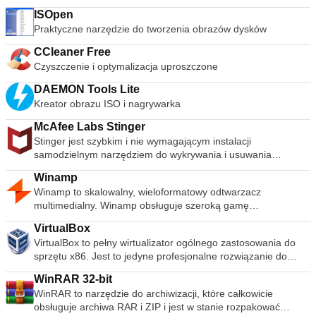
ISOpen
Praktyczne narzędzie do tworzenia obrazów dysków
CCleaner Free
Czyszczenie i optymalizacja uproszczone
DAEMON Tools Lite
Kreator obrazu ISO i nagrywarka
McAfee Labs Stinger
Stinger jest szybkim i nie wymagającym instalacji
samodzielnym narzędziem do wykrywania i usuwania
powszechnego złośliwego oprogramowania i zagrożeń,
Winamp
idealne, jeśli komputer jest już zainfekowany. Chociaż Stinger
Winamp to skalowalny, wieloformatowy odtwarzacz
nie zastępuje pełnowartościowego oprogramowania
multimedialny. Winamp obsługuje szeroką gamę
antywirusowego, Stinger jest aktualizowany wiele razy w
współczesnych i specjalistycznych formatów plików
tygodniu, aby obejmował wykrywanie nowszych wariantów
VirtualBox
muzycznych, w tym MIDI, MOD, warstwy audio 1 i 2 MPEG-1,
fałszywych alarmów i rozpowszechnionych wirusów.
VirtualBox to pełny wirtualizator ogólnego zastosowania do
AAC, M4A, FLAC, WAV, OGG Vorbis i Windows Media Audio.
.descbannerbtn { font-family: Arial,Helvetica,Sans-Serif;
sprzętu x86. Jest to jedyne profesjonalne rozwiązanie do
Obsługuje odtwarzanie bez przerw dla MP3 i AAC oraz
background: linear-gradient(#fc8f32 0,#e26a0c
wirtualizacji, które jest także oprogramowaniem typu open
Replay Gain do wyrównywania głośności między ścieżkami.
100%)!important; border: solid 1px #be5b0c; color: #fff;text-
WinRAR 32-bit
source, przeznaczone do użytku na serwerach, komputerach
Ponadto Winamp może odtwarzać i importować muzykę z płyt
align: center;font-size: 14px;float:right;
WinRAR to narzędzie do archiwizacji, które całkowicie
stacjonarnych i urządzeniach wbudowanych. Niektóre funkcje
CD audio, opcjonalnie z CD-Text, a także nagrywać muzykę
display:block;width:141px;height:30px;letter-spacing: 1px;
obsługuje archiwa RAR i ZIP i jest w stanie rozpakować
VirtualBox to: Modułowość. VirtualBox ma niezwykle
na płytach CD. Winamp obsługuje odtwarzanie Windows
font-weight: 600 !important;font-size: 12px;}