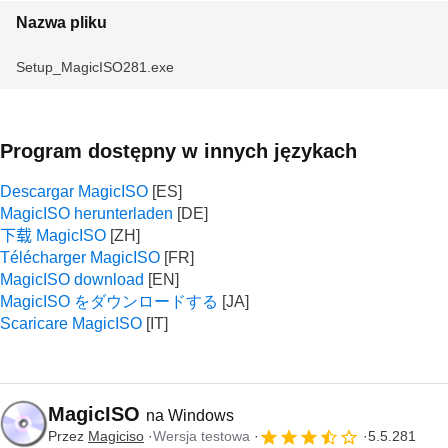
Nazwa pliku
Setup_MagicISO281.exe
Program dostępny w innych językach
Descargar MagicISO
MagicISO herunterladen
下载 MagicISO
Télécharger MagicISO
MagicISO download
MagicISO をダウンロードする
Scaricare MagicISO
MagicISO
na Windows
Przez
Magiciso
Wersja testowa
5.5.281