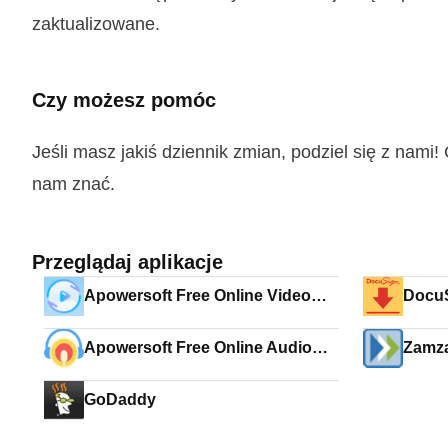
zaktualizowane.
Czy możesz pomóc
Jeśli masz jakiś dziennik zmian, podziel się z nam
nam znać.
Przeglądaj aplikacje
Apowersoft Free Online Video
Docu
Converter
Apowersoft Free Online Audio
Zamz
Recorder
GoDaddy