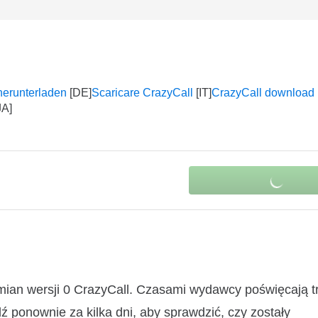
herunterladen
Scaricare CrazyCall
CrazyCall download
mian wersji 0 CrazyCall. Czasami wydawcy poświęcają t
ź ponownie za kilka dni, aby sprawdzić, czy zostały