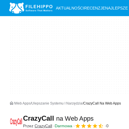
AKTUALNOŚCI
RECENZJE
NAJLEPSZE
Web Apps
Ulepszanie Systemu I Narzędzia
CrazyCall Na Web Apps
CrazyCall
na Web Apps
Przez
CrazyCall
Darmowa
0