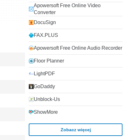
Apowersoft Free Online Video
Converter
DocuSign
FAX.PLUS
Apowersoft Free Online Audio Recorder
Floor Planner
LightPDF
GoDaddy
Unblock-Us
ShowMore
Zobacz więcej