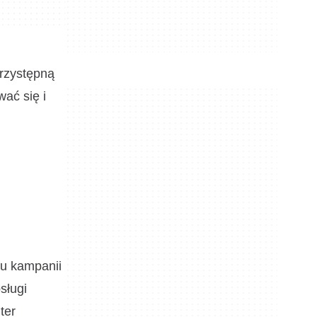
przystępną
wać się i
iu kampanii
sługi
ter