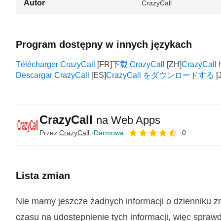
Autor
CrazyCall
Program dostępny w innych językach
Télécharger CrazyCall
下载 CrazyCall
CrazyCall 
Descargar CrazyCall
CrazyCall をダウンロードする
CrazyCall
na Web Apps
Przez
CrazyCall
Darmowa
0
Lista zmian
Nie mamy jeszcze żadnych informacji o dzienniku z
czasu na udostępnienie tych informacji, więc sprawd