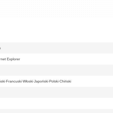
s
rnet Explorer
ski
Francuski
Włoski
Japoński
Polski
Chiński