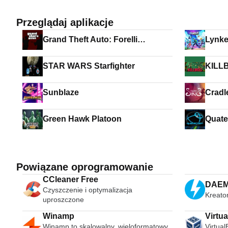
Przeglądaj aplikacje
Grand Theft Auto: Forelli
Lynke
Redemption
STAR WARS Starfighter
KILL
Sunblaze
Cradl
Green Hawk Platoon
Quate
Powiązane oprogramowanie
CCleaner Free
DAEMO
Czyszczenie i optymalizacja
Kreato
uproszczone
Winamp
Virtu
Winamp to skalowalny, wieloformatowy
Virtual