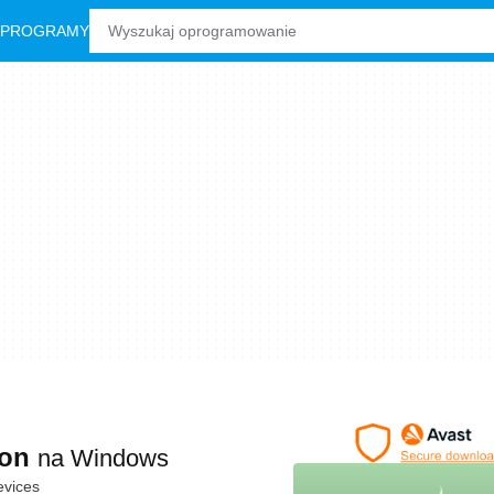
 PROGRAMY
ion
na Windows
evices