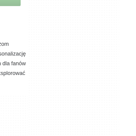
czom
sonalizację
m dla fanów
ksplorować