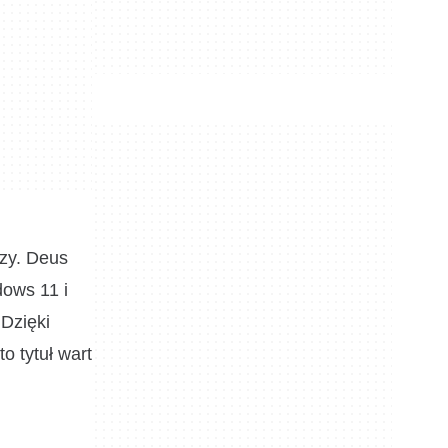
czy. Deus
dows 11 i
 Dzięki
o tytuł wart