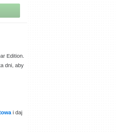
r Edition.
a dni, aby
ktowa
i daj