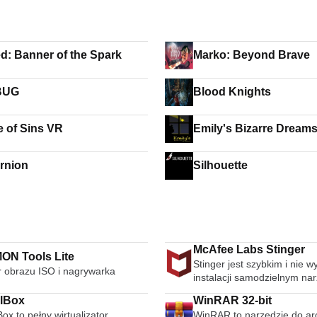
d: Banner of the Spark
Marko: Beyond Brave
BUG
Blood Knights
e of Sins VR
Emily's Bizarre Dream
rnion
Silhouette
McAfee Labs Stinger
N Tools Lite
Stinger jest szybkim i nie
r obrazu ISO i nagrywarka
instalacji samodzielnym na
wykrywania i usuwania po
alBox
WinRAR 32-bit
złośliwego oprogramowania
Box to pełny wirtualizator
WinRAR to narzędzie do arc