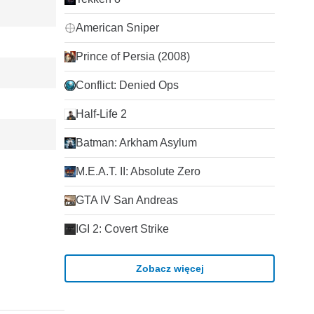
American Sniper
Prince of Persia (2008)
Conflict: Denied Ops
Half-Life 2
Batman: Arkham Asylum
M.E.A.T. II: Absolute Zero
GTA IV San Andreas
IGI 2: Covert Strike
Zobacz więcej