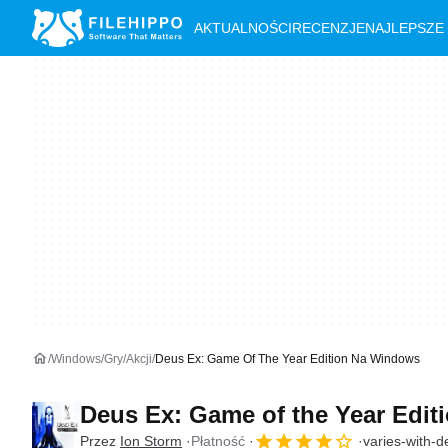
AKTUALNOŚCI
RECENZJE
NAJLEPSZE
Windows
Gry
Akcji
Deus Ex: Game Of The Year Edition Na Windows
Deus Ex: Game of the Year Edit
Przez
Ion Storm
Płatność
varies-with-d