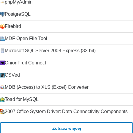
phpMyAdmin
wideo. streszczenie VLC Media Player to po prostu
najbardziej wszechstronny, stabilny i wysokiej jakości
PostgreSQL
darmowy odtwarzacz multimediów. Słusznie dominuje na
rynku bezpłatnych odtwarzaczy multimedialnych od ponad 10
Firebird
lat i wygląda na to, że może przez kolejne 10 lat dzięki
ciągłemu rozwojowi i ulepszaniu przez VideoLAN Org.
MDF Open File Tool
Szukasz VLC Media Player w wersji dla komputerów Mac?
Pobierz tutaj
Microsoft SQL Server 2008 Express (32-bit)
OnionFruit Connect
CSVed
MDB (Access) to XLS (Excel) Converter
Toad for MySQL
2007 Office System Driver: Data Connectivity Components
Zobacz więcej