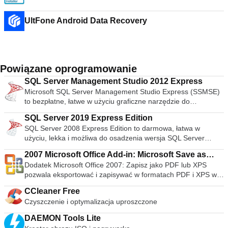
UltFone Android Data Recovery
Powiązane oprogramowanie
SQL Server Management Studio 2012 Express
Microsoft SQL Server Management Studio Express (SSMSE)
to bezpłatne, łatwe w użyciu graficzne narzędzie do
zarządzania SQL Server 2005 Express Edition i SQL Server
SQL Server 2019 Express Edition
2005 Express Edition z zaawansowanymi usługami.
SQL Server 2008 Express Edition to darmowa, łatwa w
Narzędzie zawiera zarówno edytory skryptów, jak i narzędzia
użyciu, lekka i możliwa do osadzenia wersja SQL Server
graficzne, które działają z obiektami i funkcjami serwera.
2008. Bezpłatne pobieranie, bezpłatna redystrybucja,
Uwaga: SSMSE nie może zarządzać SQL Server Analysis
2007 Microsoft Office Add-in: Microsoft Save as
bezpłatne osadzanie i łatwa w użyciu dla nowych
Services, Integration Services, Notification Services,
Dodatek Microsoft Office 2007: Zapisz jako PDF lub XPS
PDF or XPS
programistów. SQL Server 2008 Express Edition ma
Reporting Services, SQL Server Agent lub SQL Server 2005
pozwala eksportować i zapisywać w formatach PDF i XPS w
następujące zalety: Szybki do pobrania i instalacji: to
Mobile Edition.
ośmiu programach Microsoft Office 2007. Narzędzie pozwala
kompaktowy plik do pobrania, a możesz rozpocząć pracę w
CCleaner Free
również na wysyłanie jako załącznik wiadomości e-mail w
zaledwie 20 minut. Uproszczone administrowanie:
Czyszczenie i optymalizacja uproszczone
formacie PDF i XPS w podzbiorze tych programów (niektóre
automatycznie dostrajaj bazę danych, aby uzyskać optymalną
funkcje różnią się w zależności od programu). Ten plik do
wydajność. Dla wygody możesz użyć usługi Microsoft Update,
DAEMON Tools Lite
pobrania działa z następującymi programami pakietu Office:
aby automatycznie otrzymywać najnowsze poprawki i