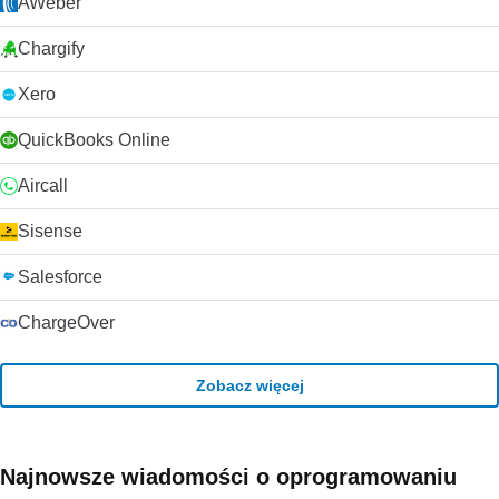
AWeber
narzędzia do zarządzania użytkownikami i możliwość
posiadania wielu administratorów. Te funkcje, w połączeniu
Chargify
z narzędziami przeciągania i upuszczania, które
upraszczają proces tworzenia wiadomości e-mail, oraz
możliwość promowania firmy za pośrednictwem platform
Xero
sieci społecznościowych, takich jak Facebook i Twitter,
czynią Campaign Monitor narzędziem wysokiej jakości,
QuickBooks Online
które zaznacza wszystkie pola.
Aircall
Sisense
Salesforce
ChargeOver
Zobacz więcej
Najnowsze wiadomości o oprogramowaniu