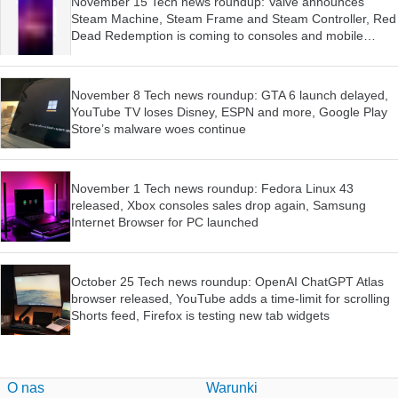
November 15 Tech news roundup: Valve announces
Steam Machine, Steam Frame and Steam Controller, Red
Dead Redemption is coming to consoles and mobile
devices, Firefox wants AI features to be optional
November 8 Tech news roundup: GTA 6 launch delayed,
YouTube TV loses Disney, ESPN and more, Google Play
Store’s malware woes continue
November 1 Tech news roundup: Fedora Linux 43
released, Xbox consoles sales drop again, Samsung
Internet Browser for PC launched
October 25 Tech news roundup: OpenAI ChatGPT Atlas
browser released, YouTube adds a time-limit for scrolling
Shorts feed, Firefox is testing new tab widgets
O nas
Warunki